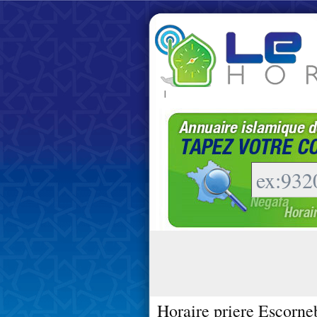
|
Horaire priere Escorne