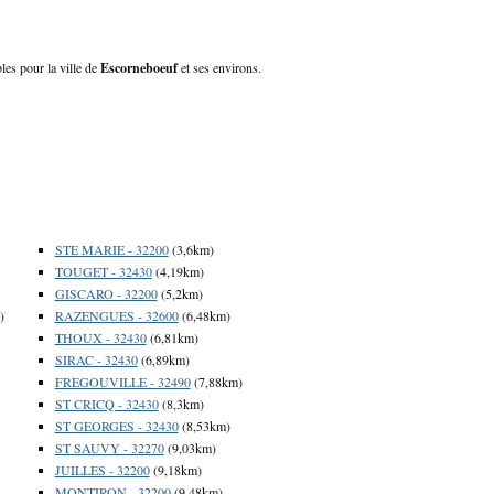
les pour la ville de
Escorneboeuf
et ses environs.
STE MARIE - 32200
(3,6km)
TOUGET - 32430
(4,19km)
GISCARO - 32200
(5,2km)
)
RAZENGUES - 32600
(6,48km)
THOUX - 32430
(6,81km)
SIRAC - 32430
(6,89km)
FREGOUVILLE - 32490
(7,88km)
ST CRICQ - 32430
(8,3km)
ST GEORGES - 32430
(8,53km)
ST SAUVY - 32270
(9,03km)
JUILLES - 32200
(9,18km)
MONTIRON - 32200
(9,48km)