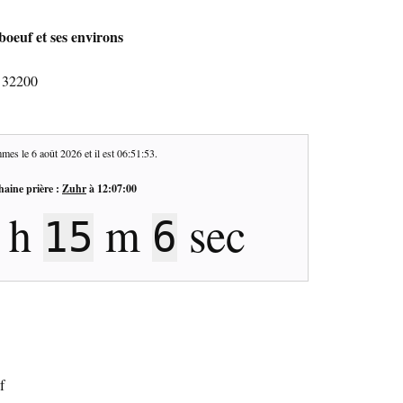
boeuf et ses environs
- 32200
mes le
6 août 2026
et il est
06:51:54
.
haine prière :
Zuhr
à
12:07:00
h
m
sec
15
5
f