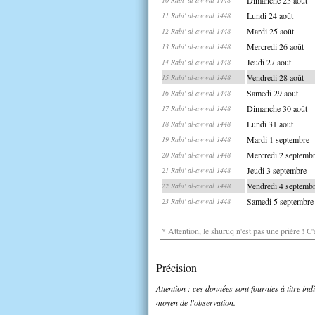
Lundi 24 août
11 Rabi' al-awwal 1448
Mardi 25 août
12 Rabi' al-awwal 1448
Mercredi 26 août
13 Rabi' al-awwal 1448
Jeudi 27 août
14 Rabi' al-awwal 1448
Vendredi 28 août
15 Rabi' al-awwal 1448
Samedi 29 août
16 Rabi' al-awwal 1448
Dimanche 30 août
17 Rabi' al-awwal 1448
Lundi 31 août
18 Rabi' al-awwal 1448
Mardi 1 septembre
19 Rabi' al-awwal 1448
Mercredi 2 septemb
20 Rabi' al-awwal 1448
Jeudi 3 septembre
21 Rabi' al-awwal 1448
Vendredi 4 septemb
22 Rabi' al-awwal 1448
Samedi 5 septembre
23 Rabi' al-awwal 1448
* Attention, le shuruq n'est pas une prière ! C
Précision
Attention : ces données sont fournies à titre in
moyen de l'observation.