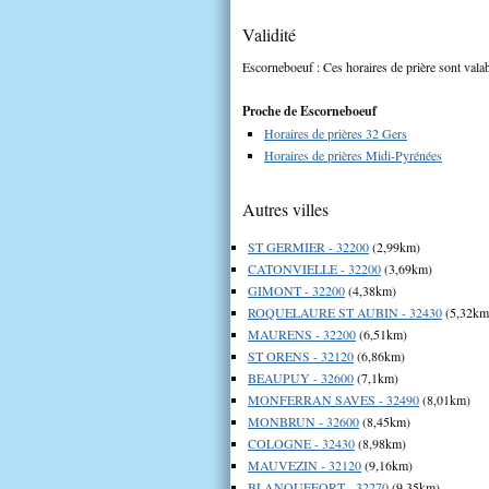
Validité
Escorneboeuf : Ces horaires de prière sont valab
Proche de Escorneboeuf
Horaires de prières 32 Gers
Horaires de prières Midi-Pyrénées
Autres villes
ST GERMIER - 32200
(2,99km)
CATONVIELLE - 32200
(3,69km)
GIMONT - 32200
(4,38km)
ROQUELAURE ST AUBIN - 32430
(5,32km
MAURENS - 32200
(6,51km)
ST ORENS - 32120
(6,86km)
BEAUPUY - 32600
(7,1km)
MONFERRAN SAVES - 32490
(8,01km)
MONBRUN - 32600
(8,45km)
COLOGNE - 32430
(8,98km)
MAUVEZIN - 32120
(9,16km)
BLANQUEFORT - 32270
(9,35km)