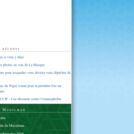
s récents
 si vous y étiez
ues photos en vrac de La Mecque
sons pour lesquelles vous devriez vous dépêcher de
s du Niger voient pour la première fois un
anc
CCIF : Une décennie contre l’islamophobie
e Musulman
lim
elle du Musulman
er Ramadan 2019