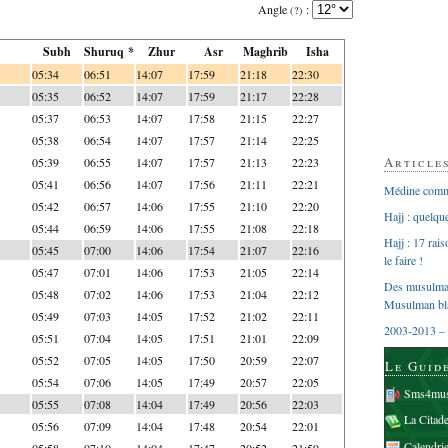
Angle
:
(?)
Subh
Shuruq *
Zhur
Asr
Maghrib
Isha
05:34
06:51
14:07
17:59
21:18
22:30
05:35
06:52
14:07
17:59
21:17
22:28
05:37
06:53
14:07
17:58
21:15
22:27
05:38
06:54
14:07
17:57
21:14
22:25
Article
05:39
06:55
14:07
17:57
21:13
22:23
05:41
06:56
14:07
17:56
21:11
22:21
Médine comme
05:42
06:57
14:06
17:55
21:10
22:20
Hajj : quelq
05:44
06:59
14:06
17:55
21:08
22:18
Hajj : 17 rai
05:45
07:00
14:06
17:54
21:07
22:16
le faire !
05:47
07:01
14:06
17:53
21:05
22:14
Des musulman
05:48
07:02
14:06
17:53
21:04
22:12
Musulman bl
05:49
07:03
14:05
17:52
21:02
22:11
2003-2013 – 
05:51
07:04
14:05
17:51
21:01
22:09
05:52
07:05
14:05
17:50
20:59
22:07
Le Guid
05:54
07:06
14:05
17:49
20:57
22:05
Sms4mus
05:55
07:08
14:04
17:49
20:56
22:03
La Citad
05:56
07:09
14:04
17:48
20:54
22:01
Calendri
05:58
07:10
14:04
17:47
20:52
21:59