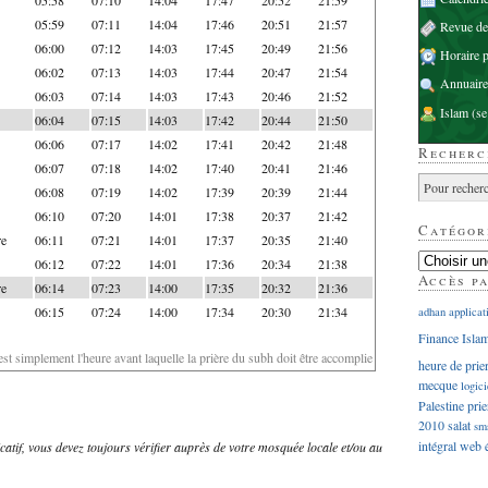
05:59
07:11
14:04
17:46
20:51
21:57
Revue d
06:00
07:12
14:03
17:45
20:49
21:56
Horaire p
06:02
07:13
14:03
17:44
20:47
21:54
Annuaire
06:03
07:14
14:03
17:43
20:46
21:52
Islam
(se
06:04
07:15
14:03
17:42
20:44
21:50
06:06
07:17
14:02
17:41
20:42
21:48
Recherc
06:07
07:18
14:02
17:40
20:41
21:46
06:08
07:19
14:02
17:39
20:39
21:44
06:10
07:20
14:01
17:38
20:37
21:42
Catégor
re
06:11
07:21
14:01
17:37
20:35
21:40
06:12
07:22
14:01
17:36
20:34
21:38
Accès p
re
06:14
07:23
14:00
17:35
20:32
21:36
06:15
07:24
14:00
17:34
20:30
21:34
adhan
applicat
Finance Isla
'est simplement l'heure avant laquelle la prière du subh doit être accomplie
heure de prie
mecque
logici
Palestine
prie
2010
salat
sm
intégral
web
dicatif, vous devez toujours vérifier auprès de votre mosquée locale et/ou au