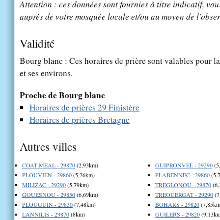
Attention : ces données sont fournies à titre indicatif, vou
auprès de votre mosquée locale et/ou au moyen de l'obser
Validité
Bourg blanc : Ces horaires de prière sont valables pour la
et ses environs.
Proche de Bourg blanc
Horaires de prières 29 Finistère
Horaires de prières Bretagne
Autres villes
COAT MEAL - 29870
(2,93km)
GUIPRONVEL - 29290
(5
PLOUVIEN - 29860
(5,26km)
PLABENNEC - 29860
(5,
MILIZAC - 29290
(5,79km)
TREGLONOU - 29870
(6,
GOUESNOU - 29850
(6,69km)
TREOUERGAT - 29290
(7
PLOUGUIN - 29830
(7,48km)
BOHARS - 29820
(7,85km
LANNILIS - 29870
(8km)
GUILERS - 29820
(9,13km