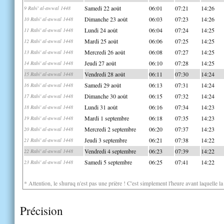
Samedi 22 août
06:01
07:21
14:26
9 Rabi' al-awwal 1448
Dimanche 23 août
06:03
07:23
14:26
10 Rabi' al-awwal 1448
Lundi 24 août
06:04
07:24
14:25
11 Rabi' al-awwal 1448
Mardi 25 août
06:06
07:25
14:25
12 Rabi' al-awwal 1448
Mercredi 26 août
06:08
07:27
14:25
13 Rabi' al-awwal 1448
Jeudi 27 août
06:10
07:28
14:25
14 Rabi' al-awwal 1448
Vendredi 28 août
06:11
07:30
14:24
15 Rabi' al-awwal 1448
Samedi 29 août
06:13
07:31
14:24
16 Rabi' al-awwal 1448
Dimanche 30 août
06:15
07:32
14:24
17 Rabi' al-awwal 1448
Lundi 31 août
06:16
07:34
14:23
18 Rabi' al-awwal 1448
Mardi 1 septembre
06:18
07:35
14:23
19 Rabi' al-awwal 1448
Mercredi 2 septembre
06:20
07:37
14:23
20 Rabi' al-awwal 1448
Jeudi 3 septembre
06:21
07:38
14:22
21 Rabi' al-awwal 1448
Vendredi 4 septembre
06:23
07:39
14:22
22 Rabi' al-awwal 1448
Samedi 5 septembre
06:25
07:41
14:22
23 Rabi' al-awwal 1448
* Attention, le shuruq n'est pas une prière ! C'est simplement l'heure avant laquelle l
Précision