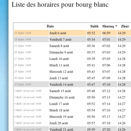
Liste des horaires pour bourg blanc
Date
Subh
Shuruq *
Zhur
Jeudi 6 août
05:32
06:59
14:29
23 Safar 1448
Vendredi 7 août
05:34
07:01
14:29
24 Safar 1448
Samedi 8 août
05:36
07:02
14:29
25 Safar 1448
Dimanche 9 août
05:37
07:03
14:29
26 Safar 1448
Lundi 10 août
05:39
07:05
14:28
27 Safar 1448
Mardi 11 août
05:41
07:06
14:28
28 Safar 1448
Mercredi 12 août
05:43
07:07
14:28
29 Safar 1448
Jeudi 13 août
05:45
07:09
14:28
30 Safar 1448
Vendredi 14 août
05:47
07:10
14:28
31 Safar 1448
Samedi 15 août
05:48
07:12
14:28
2 Rabi' al-awwal 1448
Dimanche 16 août
05:50
07:13
14:27
3 Rabi' al-awwal 1448
Lundi 17 août
05:52
07:14
14:27
4 Rabi' al-awwal 1448
Mardi 18 août
05:54
07:16
14:27
5 Rabi' al-awwal 1448
Mercredi 19 août
05:56
07:17
14:27
6 Rabi' al-awwal 1448
Jeudi 20 août
05:57
07:18
14:26
7 Rabi' al-awwal 1448
Vendredi 21 août
05:59
07:20
14:26
8 Rabi' al-awwal 1448