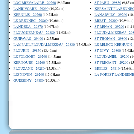
LOC BREVALAIRE - 29260
(9,62km)
ST PABU - 29830
(9,85km
LANRIVOARE - 29290
(10,22km)
KERSAINT PLABENNEC 
KERNILIS - 29260
(10,23km)
LANARVILY - 29260
(10
LE DRENNEC - 29860
(10,66km)
BREST - 29200
(10,94km)
LANDEDA - 29870
(10,97km)
ST RENAN - 29290
(11,1
PLOUGUERNEAU - 29880
(11,93km)
PLOUDALMEZEAU - 298
GUIPAVAS - 29490
(12,35km)
ST THONAN - 29800
(12
LAMPAUL PLOUDALMEZEAU - 29830
(13,05km)
LE RELECQ KERHUON -
PLOURIN - 29830
(13,46km)
ST DIVY - 29800
(13,62k
LE FOLGOET - 29260
(14,3km)
PLOUDANIEL - 29260
(1
KERNOUES - 29260
(15,38km)
ST FREGANT - 29260
(15
PLOUZANE - 29280
(15,58km)
BRELES - 29810
(15,64km
LESNEVEN - 29260
(15,68km)
LA FOREST LANDERNEA
GUISSENY - 29880
(16,55km)