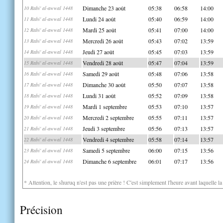
Dimanche 23 août
05:38
06:58
14:00
10 Rabi' al-awwal 1448
Lundi 24 août
05:40
06:59
14:00
11 Rabi' al-awwal 1448
Mardi 25 août
05:41
07:00
14:00
12 Rabi' al-awwal 1448
Mercredi 26 août
05:43
07:02
13:59
13 Rabi' al-awwal 1448
Jeudi 27 août
05:45
07:03
13:59
14 Rabi' al-awwal 1448
Vendredi 28 août
05:47
07:04
13:59
15 Rabi' al-awwal 1448
Samedi 29 août
05:48
07:06
13:58
16 Rabi' al-awwal 1448
Dimanche 30 août
05:50
07:07
13:58
17 Rabi' al-awwal 1448
Lundi 31 août
05:52
07:09
13:58
18 Rabi' al-awwal 1448
Mardi 1 septembre
05:53
07:10
13:57
19 Rabi' al-awwal 1448
Mercredi 2 septembre
05:55
07:11
13:57
20 Rabi' al-awwal 1448
Jeudi 3 septembre
05:56
07:13
13:57
21 Rabi' al-awwal 1448
Vendredi 4 septembre
05:58
07:14
13:57
22 Rabi' al-awwal 1448
Samedi 5 septembre
06:00
07:15
13:56
23 Rabi' al-awwal 1448
Dimanche 6 septembre
06:01
07:17
13:56
24 Rabi' al-awwal 1448
* Attention, le shuruq n'est pas une prière ! C'est simplement l'heure avant laquelle l
Précision