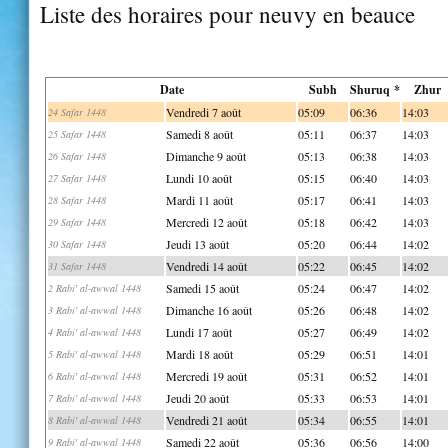
Liste des horaires pour neuvy en beauce
Date
Subh
Shuruq *
Zhur
Vendredi 7 août
05:09
06:36
14:03
24 Safar 1448
Samedi 8 août
05:11
06:37
14:03
25 Safar 1448
Dimanche 9 août
05:13
06:38
14:03
26 Safar 1448
Lundi 10 août
05:15
06:40
14:03
27 Safar 1448
Mardi 11 août
05:17
06:41
14:03
28 Safar 1448
Mercredi 12 août
05:18
06:42
14:03
29 Safar 1448
Jeudi 13 août
05:20
06:44
14:02
30 Safar 1448
Vendredi 14 août
05:22
06:45
14:02
31 Safar 1448
Samedi 15 août
05:24
06:47
14:02
2 Rabi' al-awwal 1448
Dimanche 16 août
05:26
06:48
14:02
3 Rabi' al-awwal 1448
Lundi 17 août
05:27
06:49
14:02
4 Rabi' al-awwal 1448
Mardi 18 août
05:29
06:51
14:01
5 Rabi' al-awwal 1448
Mercredi 19 août
05:31
06:52
14:01
6 Rabi' al-awwal 1448
Jeudi 20 août
05:33
06:53
14:01
7 Rabi' al-awwal 1448
Vendredi 21 août
05:34
06:55
14:01
8 Rabi' al-awwal 1448
Samedi 22 août
05:36
06:56
14:00
9 Rabi' al-awwal 1448