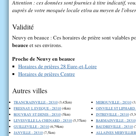
Attention : ces données sont fournies à titre indicatif, vou
auprès de votre mosquée locale et/ou au moyen de l'obser
Validité
Neuvy en beauce : Ces horaires de prière sont valables po
beauce
et ses environs.
Proche de Neuvy en beauce
Horaires de prières 28 Eure-et-Loire
Horaires de prières Centre
Autres villes
TRANCRAINVILLE - 28310
(3,42km)
MEROUVILLE - 28310
(3
FRESNAY L EVEQUE - 28310
(4km)
OINVILLE ST LIPHARD -
ROUVRAY ST DENIS - 28310
(5km)
INTREVILLE - 28310
(5,
LEVESVILLE LA CHENARD - 28310
(5,37km)
BARMAINVILLE - 28310
GUILLEVILLE - 28310
(6,79km)
BAUDREVILLE - 28310
(
JANVILLE - 28310
(7,5km)
ALLAINES MERVILLIERS