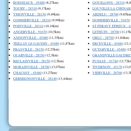
BOISSEAUX - 45480
(8,27km)
GOUILLONS - 28310
(8,
TOURY - 28310
(9,17km)
LOUVILLE LA CHENARD
YMONVILLE - 28150
(9,49km)
ARDELU - 28700
(9,85km
GOMMERVILLE - 28310
(9,99km)
DOMMERVILLE - 91670
POINVILLE - 28310
(10,16km)
ST PERAVY EPREUX - 4
ANGERVILLE - 91670
(10,5km)
LETHUIN - 28700
(11,15
ANDONVILLE - 45480
(11,35km)
ORLU - 28700
(11,84km)
TEILLAY LE GAUDIN - 45480
(11,87km)
ERCEVILLE - 45480
(12,
PRASVILLE - 28150
(12,25km)
OUTARVILLE - 45480
(12
OUARVILLE - 28150
(12,3km)
GRANDVILLE GAUDREVI
RECLAINVILLE - 28150
(12,5km)
PUSSAY - 91740
(12,72k
MORAINVILLE - 28700
(13,07km)
TIVERNON - 45170
(13,0
CHAUSSY - 45480
(13,27km)
VIERVILLE - 28700
(13,3
GERMIGNONVILLE - 28140
(13,44km)