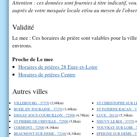
Attention : ces données sont fournies à titre indicatif, vou
auprès de votre mosquée locale et/ou au moyen de l'obser
Validité
Le mee : Ces horaires de prière sont valables pour la vill
environs.
Proche de Le mee
Horaires de prières 28 Eure-et-Loire
Horaires de prières Centre
Autres villes
VILLEBOURG - 37370
(2,68km)
ST CHRISTOPHE SUR LE 
BUEIL EN TOURAINE - 37370
(3,48km)
ST PATERNE RACAN - 3
DISSAY SOUS COURCILLON - 72500
(4,78km)
LUCE - 28110
(5,34km)
ST PIERRE DE CHEVILLE - 72500
(5,8km)
NEUVY LE ROI - 37370
(
COEMONT - 72500
(8,16km)
VOUVRAY SUR LOIR - 7
BEAUMONT SUR DEME - 72340
(8,34km)
EPEIGNE SUR DEME - 3