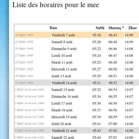
Liste des horaires pour le mee
Date
Subh
Shuruq *
Zhur
Vendredi 7 août
05:18
06:43
14:09
24 Safar 1448
Samedi 8 août
05:20
06:44
14:09
25 Safar 1448
Dimanche 9 août
05:22
06:46
14:08
26 Safar 1448
Lundi 10 août
05:24
06:47
14:08
27 Safar 1448
Mardi 11 août
05:25
06:48
14:08
28 Safar 1448
Mercredi 12 août
05:27
06:50
14:08
29 Safar 1448
Jeudi 13 août
05:29
06:51
14:08
30 Safar 1448
Vendredi 14 août
05:31
06:52
14:08
31 Safar 1448
Samedi 15 août
05:32
06:54
14:07
2 Rabi' al-awwal 1448
Dimanche 16 août
05:34
06:55
14:07
3 Rabi' al-awwal 1448
Lundi 17 août
05:36
06:56
14:07
4 Rabi' al-awwal 1448
Mardi 18 août
05:37
06:58
14:07
5 Rabi' al-awwal 1448
Mercredi 19 août
05:39
06:59
14:07
6 Rabi' al-awwal 1448
Jeudi 20 août
05:41
07:00
14:06
7 Rabi' al-awwal 1448
Vendredi 21 août
05:43
07:02
14:06
8 Rabi' al-awwal 1448
Samedi 22 août
05:44
07:03
14:06
9 Rabi' al-awwal 1448