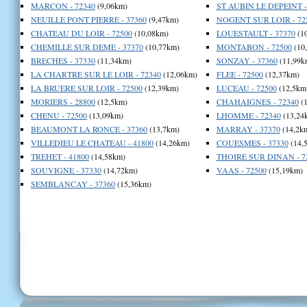
MARCON - 72340
(9,06km)
ST AUBIN LE DEPEINT -
NEUILLE PONT PIERRE - 37360
(9,47km)
NOGENT SUR LOIR - 72
CHATEAU DU LOIR - 72500
(10,08km)
LOUESTAULT - 37370
(1
CHEMILLE SUR DEME - 37370
(10,77km)
MONTABON - 72500
(10
BRECHES - 37330
(11,34km)
SONZAY - 37360
(11,99k
LA CHARTRE SUR LE LOIR - 72340
(12,06km)
FLEE - 72500
(12,37km)
LA BRUERE SUR LOIR - 72500
(12,39km)
LUCEAU - 72500
(12,5km
MORIERS - 28800
(12,5km)
CHAHAIGNES - 72340
(1
CHENU - 72500
(13,09km)
LHOMME - 72340
(13,24
BEAUMONT LA RONCE - 37360
(13,7km)
MARRAY - 37370
(14,2k
VILLEDIEU LE CHATEAU - 41800
(14,26km)
COUESMES - 37330
(14,
TREHET - 41800
(14,58km)
THOIRE SUR DINAN - 7
SOUVIGNE - 37330
(14,72km)
VAAS - 72500
(15,19km)
SEMBLANCAY - 37360
(15,36km)