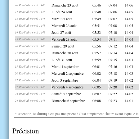
Dimanche 23 août
05:46
07:04
14:06
10 Rabi' al-awwal 1448
Lundi 24 août
05:48
07:06
14:05
11 Rabi' al-awwal 1448
Mardi 25 août
05:49
07:07
14:05
12 Rabi' al-awwal 1448
Mercredi 26 août
05:51
07:08
14:05
13 Rabi' al-awwal 1448
Jeudi 27 août
05:53
07:10
14:04
14 Rabi' al-awwal 1448
Vendredi 28 août
05:54
07:11
14:04
15 Rabi' al-awwal 1448
Samedi 29 août
05:56
07:12
14:04
16 Rabi' al-awwal 1448
Dimanche 30 août
05:57
07:14
14:04
17 Rabi' al-awwal 1448
Lundi 31 août
05:59
07:15
14:03
18 Rabi' al-awwal 1448
Mardi 1 septembre
06:01
07:16
14:03
19 Rabi' al-awwal 1448
Mercredi 2 septembre
06:02
07:18
14:03
20 Rabi' al-awwal 1448
Jeudi 3 septembre
06:04
07:19
14:02
21 Rabi' al-awwal 1448
Vendredi 4 septembre
06:05
07:20
14:02
22 Rabi' al-awwal 1448
Samedi 5 septembre
06:07
07:22
14:02
23 Rabi' al-awwal 1448
Dimanche 6 septembre
06:08
07:23
14:01
24 Rabi' al-awwal 1448
* Attention, le shuruq n'est pas une prière ! C'est simplement l'heure avant laquelle l
Précision