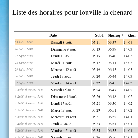
Liste des horaires pour louville la chenard
Date
Subh
Shuruq *
Zhur
Samedi 8 août
05:11
06:37
14:04
25 Safar 1448
Dimanche 9 août
05:13
06:39
14:03
26 Safar 1448
Lundi 10 août
05:15
06:40
14:03
27 Safar 1448
Mardi 11 août
05:17
06:41
14:03
28 Safar 1448
Mercredi 12 août
05:19
06:43
14:03
29 Safar 1448
Jeudi 13 août
05:20
06:44
14:03
30 Safar 1448
Vendredi 14 août
05:22
06:45
14:03
31 Safar 1448
Samedi 15 août
05:24
06:47
14:02
2 Rabi' al-awwal 1448
Dimanche 16 août
05:26
06:48
14:02
3 Rabi' al-awwal 1448
Lundi 17 août
05:28
06:50
14:02
4 Rabi' al-awwal 1448
Mardi 18 août
05:29
06:51
14:02
5 Rabi' al-awwal 1448
Mercredi 19 août
05:31
06:52
14:01
6 Rabi' al-awwal 1448
Jeudi 20 août
05:33
06:54
14:01
7 Rabi' al-awwal 1448
Vendredi 21 août
05:35
06:55
14:01
8 Rabi' al-awwal 1448
Samedi 22 août
05:36
06:56
14:01
9 Rabi' al-awwal 1448