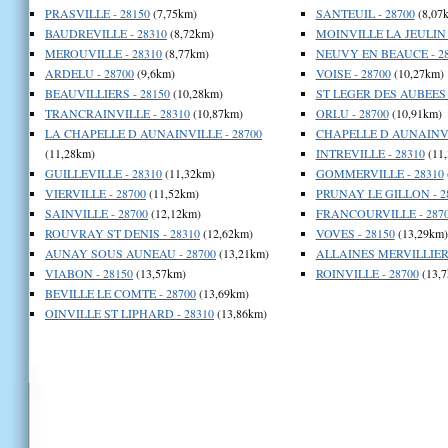
PRASVILLE - 28150
(7,75km)
SANTEUIL - 28700
(8,07
BAUDREVILLE - 28310
(8,72km)
MOINVILLE LA JEULIN -
MEROUVILLE - 28310
(8,77km)
NEUVY EN BEAUCE - 28
ARDELU - 28700
(9,6km)
VOISE - 28700
(10,27km)
BEAUVILLIERS - 28150
(10,28km)
ST LEGER DES AUBEES -
TRANCRAINVILLE - 28310
(10,87km)
ORLU - 28700
(10,91km)
LA CHAPELLE D AUNAINVILLE - 28700
CHAPELLE D AUNAINVIL
(11,28km)
INTREVILLE - 28310
(11
GUILLEVILLE - 28310
(11,32km)
GOMMERVILLE - 28310
VIERVILLE - 28700
(11,52km)
PRUNAY LE GILLON - 2
SAINVILLE - 28700
(12,12km)
FRANCOURVILLE - 287
ROUVRAY ST DENIS - 28310
(12,62km)
VOVES - 28150
(13,29km)
AUNAY SOUS AUNEAU - 28700
(13,21km)
ALLAINES MERVILLIERS
VIABON - 28150
(13,57km)
ROINVILLE - 28700
(13,7
BEVILLE LE COMTE - 28700
(13,69km)
OINVILLE ST LIPHARD - 28310
(13,86km)