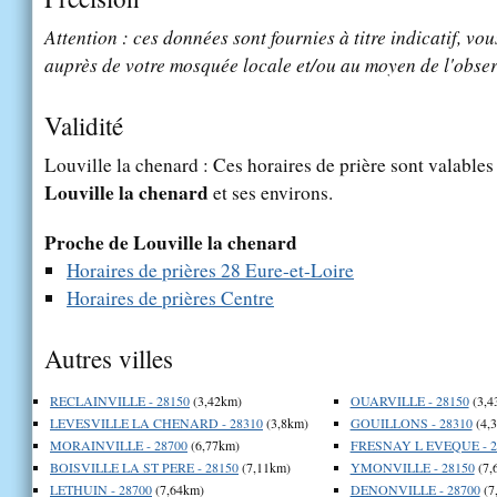
Attention : ces données sont fournies à titre indicatif, vou
auprès de votre mosquée locale et/ou au moyen de l'obser
Validité
Louville la chenard : Ces horaires de prière sont valables 
Louville la chenard
et ses environs.
Proche de Louville la chenard
Horaires de prières 28 Eure-et-Loire
Horaires de prières Centre
Autres villes
RECLAINVILLE - 28150
(3,42km)
OUARVILLE - 28150
(3,4
LEVESVILLE LA CHENARD - 28310
(3,8km)
GOUILLONS - 28310
(4,
MORAINVILLE - 28700
(6,77km)
FRESNAY L EVEQUE - 2
BOISVILLE LA ST PERE - 28150
(7,11km)
YMONVILLE - 28150
(7,
LETHUIN - 28700
(7,64km)
DENONVILLE - 28700
(7