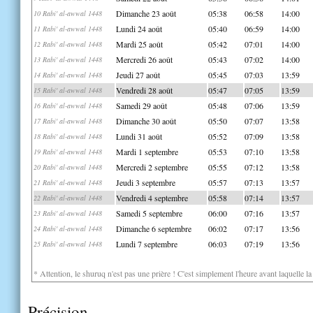
Dimanche 23 août
05:38
06:58
14:00
10 Rabi' al-awwal 1448
Lundi 24 août
05:40
06:59
14:00
11 Rabi' al-awwal 1448
Mardi 25 août
05:42
07:01
14:00
12 Rabi' al-awwal 1448
Mercredi 26 août
05:43
07:02
14:00
13 Rabi' al-awwal 1448
Jeudi 27 août
05:45
07:03
13:59
14 Rabi' al-awwal 1448
Vendredi 28 août
05:47
07:05
13:59
15 Rabi' al-awwal 1448
Samedi 29 août
05:48
07:06
13:59
16 Rabi' al-awwal 1448
Dimanche 30 août
05:50
07:07
13:58
17 Rabi' al-awwal 1448
Lundi 31 août
05:52
07:09
13:58
18 Rabi' al-awwal 1448
Mardi 1 septembre
05:53
07:10
13:58
19 Rabi' al-awwal 1448
Mercredi 2 septembre
05:55
07:12
13:58
20 Rabi' al-awwal 1448
Jeudi 3 septembre
05:57
07:13
13:57
21 Rabi' al-awwal 1448
Vendredi 4 septembre
05:58
07:14
13:57
22 Rabi' al-awwal 1448
Samedi 5 septembre
06:00
07:16
13:57
23 Rabi' al-awwal 1448
Dimanche 6 septembre
06:02
07:17
13:56
24 Rabi' al-awwal 1448
Lundi 7 septembre
06:03
07:19
13:56
25 Rabi' al-awwal 1448
* Attention, le shuruq n'est pas une prière ! C'est simplement l'heure avant laquelle l
Précision