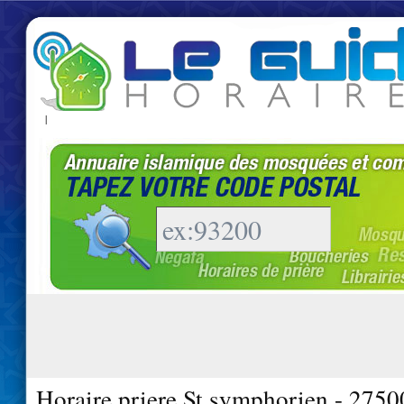
|
Horaire priere St symphorien - 2750