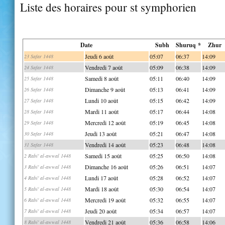
Liste des horaires pour st symphorien
Date
Subh
Shuruq *
Zhur
Jeudi 6 août
05:07
06:37
14:09
23 Safar 1448
Vendredi 7 août
05:09
06:38
14:09
24 Safar 1448
Samedi 8 août
05:11
06:40
14:09
25 Safar 1448
Dimanche 9 août
05:13
06:41
14:09
26 Safar 1448
Lundi 10 août
05:15
06:42
14:09
27 Safar 1448
Mardi 11 août
05:17
06:44
14:08
28 Safar 1448
Mercredi 12 août
05:19
06:45
14:08
29 Safar 1448
Jeudi 13 août
05:21
06:47
14:08
30 Safar 1448
Vendredi 14 août
05:23
06:48
14:08
31 Safar 1448
Samedi 15 août
05:25
06:50
14:08
2 Rabi' al-awwal 1448
Dimanche 16 août
05:26
06:51
14:07
3 Rabi' al-awwal 1448
Lundi 17 août
05:28
06:52
14:07
4 Rabi' al-awwal 1448
Mardi 18 août
05:30
06:54
14:07
5 Rabi' al-awwal 1448
Mercredi 19 août
05:32
06:55
14:07
6 Rabi' al-awwal 1448
Jeudi 20 août
05:34
06:57
14:07
7 Rabi' al-awwal 1448
Vendredi 21 août
05:36
06:58
14:06
8 Rabi' al-awwal 1448