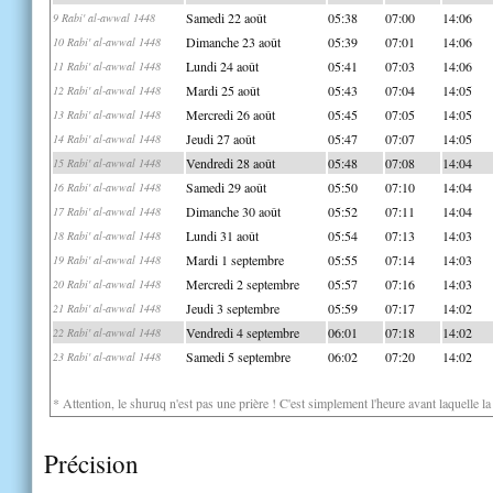
Samedi 22 août
05:38
07:00
14:06
9 Rabi' al-awwal 1448
Dimanche 23 août
05:39
07:01
14:06
10 Rabi' al-awwal 1448
Lundi 24 août
05:41
07:03
14:06
11 Rabi' al-awwal 1448
Mardi 25 août
05:43
07:04
14:05
12 Rabi' al-awwal 1448
Mercredi 26 août
05:45
07:05
14:05
13 Rabi' al-awwal 1448
Jeudi 27 août
05:47
07:07
14:05
14 Rabi' al-awwal 1448
Vendredi 28 août
05:48
07:08
14:04
15 Rabi' al-awwal 1448
Samedi 29 août
05:50
07:10
14:04
16 Rabi' al-awwal 1448
Dimanche 30 août
05:52
07:11
14:04
17 Rabi' al-awwal 1448
Lundi 31 août
05:54
07:13
14:03
18 Rabi' al-awwal 1448
Mardi 1 septembre
05:55
07:14
14:03
19 Rabi' al-awwal 1448
Mercredi 2 septembre
05:57
07:16
14:03
20 Rabi' al-awwal 1448
Jeudi 3 septembre
05:59
07:17
14:02
21 Rabi' al-awwal 1448
Vendredi 4 septembre
06:01
07:18
14:02
22 Rabi' al-awwal 1448
Samedi 5 septembre
06:02
07:20
14:02
23 Rabi' al-awwal 1448
* Attention, le shuruq n'est pas une prière ! C'est simplement l'heure avant laquelle l
Précision