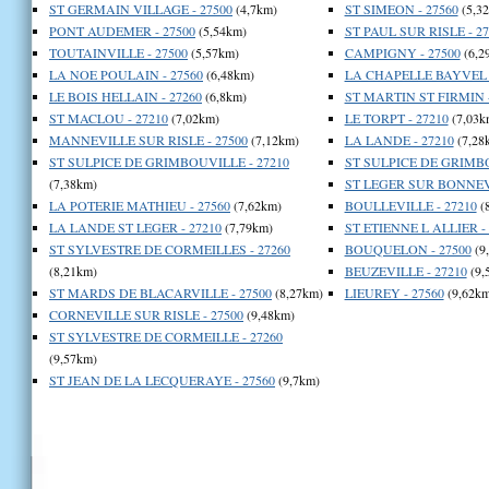
ST GERMAIN VILLAGE - 27500
(4,7km)
ST SIMEON - 27560
(5,3
PONT AUDEMER - 27500
(5,54km)
ST PAUL SUR RISLE - 27
TOUTAINVILLE - 27500
(5,57km)
CAMPIGNY - 27500
(6,2
LA NOE POULAIN - 27560
(6,48km)
LA CHAPELLE BAYVEL -
LE BOIS HELLAIN - 27260
(6,8km)
ST MARTIN ST FIRMIN -
ST MACLOU - 27210
(7,02km)
LE TORPT - 27210
(7,03k
MANNEVILLE SUR RISLE - 27500
(7,12km)
LA LANDE - 27210
(7,28
ST SULPICE DE GRIMBOUVILLE - 27210
ST SULPICE DE GRIMBO
(7,38km)
ST LEGER SUR BONNEVI
LA POTERIE MATHIEU - 27560
(7,62km)
BOULLEVILLE - 27210
(
LA LANDE ST LEGER - 27210
(7,79km)
ST ETIENNE L ALLIER - 
ST SYLVESTRE DE CORMEILLES - 27260
BOUQUELON - 27500
(9
(8,21km)
BEUZEVILLE - 27210
(9,
ST MARDS DE BLACARVILLE - 27500
(8,27km)
LIEUREY - 27560
(9,62km
CORNEVILLE SUR RISLE - 27500
(9,48km)
ST SYLVESTRE DE CORMEILLE - 27260
(9,57km)
ST JEAN DE LA LECQUERAYE - 27560
(9,7km)