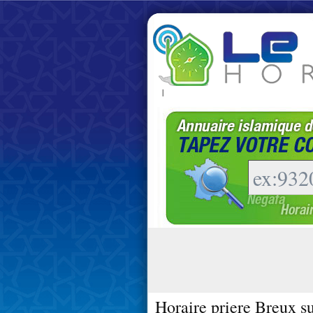
|
Horaire priere Breux s