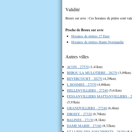
Validité
Breux sur avre : Ces horaires de prière sont vala
Proche de Breux sur avre
Horaires de prières 27 Eure
Horaires de prières Haute-Normandie
Autres villes
ACON - 27570
(1,41km)
BEROU LA MULOTIERE - 28270
(3,09km)
REVERCOURT - 28270
(4,29km)
L HOSMES - 27570
(4,86km)
HELLENVILLIERS - 27240
(5,61km)
FESSANVILLIERS MATTANVILLIERS - 2
(5,93km)
GRANDVILLIERS - 27240
(6,4km)
DROISY - 27320
(6,76km)
BALINES - 27130
(8,1km)
DAME MARIE - 27160
(8,32km)
ST LUBIN DES JONCHERETS - 28350
(8,