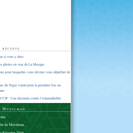
s récents
 si vous y étiez
ues photos en vrac de La Mecque
sons pour lesquelles vous devriez vous dépêcher de
s du Niger voient pour la première fois un
anc
CCIF : Une décennie contre l’islamophobie
e Musulman
lim
elle du Musulman
er Ramadan 2019