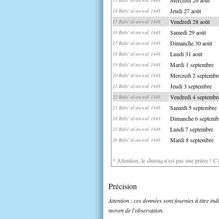
Jeudi 27 août
14 Rabi' al-awwal 1448
Vendredi 28 août
15 Rabi' al-awwal 1448
Samedi 29 août
16 Rabi' al-awwal 1448
Dimanche 30 août
17 Rabi' al-awwal 1448
Lundi 31 août
18 Rabi' al-awwal 1448
Mardi 1 septembre
19 Rabi' al-awwal 1448
Mercredi 2 septembr
20 Rabi' al-awwal 1448
Jeudi 3 septembre
21 Rabi' al-awwal 1448
Vendredi 4 septembr
22 Rabi' al-awwal 1448
Samedi 5 septembre
23 Rabi' al-awwal 1448
Dimanche 6 septemb
24 Rabi' al-awwal 1448
Lundi 7 septembre
25 Rabi' al-awwal 1448
Mardi 8 septembre
26 Rabi' al-awwal 1448
* Attention, le shuruq n'est pas une prière ! C
Précision
Attention : ces données sont fournies à titre in
moyen de l'observation.