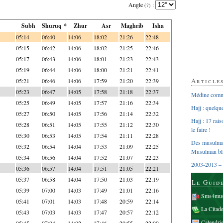
Angle
:
(?)
Subh
Shuruq *
Zhur
Asr
Maghrib
Isha
05:14
06:40
14:06
18:02
21:26
22:48
05:15
06:42
14:06
18:02
21:25
22:46
05:17
06:43
14:06
18:01
21:23
22:43
05:19
06:44
14:06
18:00
21:21
22:41
Article
05:21
06:46
14:06
17:59
21:20
22:39
05:23
06:47
14:05
17:58
21:18
22:37
Médine comme
05:25
06:49
14:05
17:57
21:16
22:34
Hajj : quelq
05:27
06:50
14:05
17:56
21:14
22:32
Hajj : 17 rai
05:28
06:51
14:05
17:55
21:12
22:30
le faire !
05:30
06:53
14:05
17:54
21:11
22:28
Des musulman
05:32
06:54
14:04
17:53
21:09
22:25
Musulman bl
05:34
06:56
14:04
17:52
21:07
22:23
2003-2013 – 
05:36
06:57
14:04
17:51
21:05
22:21
05:37
06:58
14:04
17:50
21:03
22:19
Le Guid
05:39
07:00
14:03
17:49
21:01
22:16
Sms4mus
05:41
07:01
14:03
17:48
20:59
22:14
La Citad
05:43
07:03
14:03
17:47
20:57
22:12
Calendri
05:45
07:04
14:02
17:46
20:55
22:09