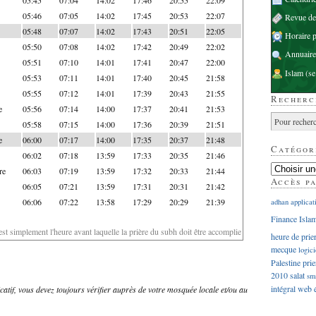
05:46
07:05
14:02
17:45
20:53
22:07
Revue d
05:48
07:07
14:02
17:43
20:51
22:05
Horaire p
05:50
07:08
14:02
17:42
20:49
22:02
Annuaire
05:51
07:10
14:01
17:41
20:47
22:00
Islam
(se
05:53
07:11
14:01
17:40
20:45
21:58
05:55
07:12
14:01
17:39
20:43
21:55
Recherc
e
05:56
07:14
14:00
17:37
20:41
21:53
05:58
07:15
14:00
17:36
20:39
21:51
e
06:00
07:17
14:00
17:35
20:37
21:48
Catégor
06:02
07:18
13:59
17:33
20:35
21:46
re
06:03
07:19
13:59
17:32
20:33
21:44
Accès p
06:05
07:21
13:59
17:31
20:31
21:42
06:06
07:22
13:58
17:29
20:29
21:39
adhan
applicat
Finance Isla
'est simplement l'heure avant laquelle la prière du subh doit être accomplie
heure de prie
mecque
logici
Palestine
prie
2010
salat
sm
intégral
web
dicatif, vous devez toujours vérifier auprès de votre mosquée locale et/ou au