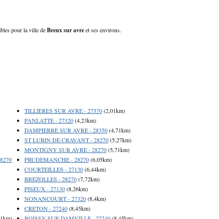
bles pour la ville de
Breux sur avre
et ses environs.
TILLIERES SUR AVRE - 27570
(2,01km)
PANLATTE - 27320
(4,23km)
DAMPIERRE SUR AVRE - 28350
(4,71km)
ST LUBIN DE CRAVANT - 28270
(5,27km)
MONTIGNY SUR AVRE - 28270
(5,71km)
8270
PRUDEMANCHE - 28270
(6,05km)
COURTEILLES - 27130
(6,44km)
BREZOLLES - 28270
(7,72km)
PISEUX - 27130
(8,26km)
NONANCOURT - 27320
(8,4km)
CRETON - 27240
(8,45km)
41km)
BOISSY SUR DAMVILLE - 27240
(8,45km)