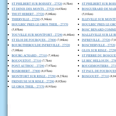
ST PHILBERT SUR BOISSEY - 27520
(4,5km)
ST PHILBERT SUR BOISS
ST DENIS DES MONTS - 27520
(4,63km)
BOSGUERARD DE MARC
THUIT HEBERT - 27520
(5,08km)
(5,01km)
THIERVILLE - 27290
(5,36km)
ILLEVILLE SUR MONTFO
HOULBEC PRES LE GROS THEIL - 27370
HOULBEC PRES LE GROS
(5,85km)
BOSC BENARD COMMIN 
TOUVILLE SUR MONTFORT - 27290
(6,46km)
MALLEVILLE SUR LE BE
ST ELOI DE FOURQUES - 27800
(7,06km)
INFREVILLE - 27520
(7,
BOURGTHEROULDE INFREVILLE - 27520
BOSCHERVILLE - 27520
(7,08km)
GLOS SUR RISLE - 2729
BOURG ACHARD - 27310
(7,46km)
ST PIERRE DU BOSGUER
BOUQUETOT - 27310
(7,7km)
LE BEC HELLOUIN - 278
PONT AUTHOU - 27290
(7,97km)
ROUGEMONTIERS - 273
BOSROBERT - 27800
(8,07km)
ST PAUL DE FOURQUES 
MONTFORT SUR RISLE - 27290
(8,23km)
BOSGOUET - 27310
(8,8
FRENEUSE SUR RISLE - 27290
(8,82km)
LE GROS THEIL - 27370
(8,91km)