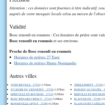
Attention : ces données sont fournies à titre indicatif, vou
auprès de votre mosquée locale et/ou au moyen de l'obser
Validité
Bosc renoult en roumois : Ces horaires de prière sont vala
Bosc renoult en roumois
et ses environs.
Proche de Bosc renoult en roumois
Horaires de prières 27 Eure
Horaires de prières Haute-Normandie
Autres villes
VOISCREVILLE - 27520
(1,51km)
THEILLEMENT - 27520
(
ST LEGER DU GENNETEY - 27520
(1,87km)
BOISSEY LE CHATEL - 2
EPREVILLE EN ROUMOIS - 27310
(3,02km)
BERVILLE EN ROUMOIS 
BOSC BENARD CRESCY - 27310
(3,88km)
ECAQUELON - 27290
(3,
BONNEVILLE APTOT - 27290
(4,21km)
FLANCOURT CATELON -