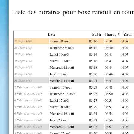
Liste des horaires pour bosc renoult en rou
Date
Subh
Shuruq *
Zhur
Samedi 8 août
05:10
06:38
14:08
25 Safar 1448
Dimanche 9 août
05:12
06:40
14:07
26 Safar 1448
Lundi 10 août
05:14
06:41
14:07
27 Safar 1448
Mardi 11 août
05:16
06:43
14:07
28 Safar 1448
Mercredi 12 août
05:18
06:44
14:07
29 Safar 1448
Jeudi 13 août
05:20
06:46
14:07
30 Safar 1448
Vendredi 14 août
05:21
06:47
14:07
31 Safar 1448
Samedi 15 août
05:23
06:48
14:06
2 Rabi' al-awwal 1448
Dimanche 16 août
05:25
06:50
14:06
3 Rabi' al-awwal 1448
Lundi 17 août
05:27
06:51
14:06
4 Rabi' al-awwal 1448
Mardi 18 août
05:29
06:53
14:06
5 Rabi' al-awwal 1448
Mercredi 19 août
05:31
06:54
14:06
6 Rabi' al-awwal 1448
Jeudi 20 août
05:33
06:56
14:05
7 Rabi' al-awwal 1448
Vendredi 21 août
05:35
06:57
14:05
8 Rabi' al-awwal 1448
Samedi 22 août
05:36
06:58
14:05
9 Rabi' al-awwal 1448