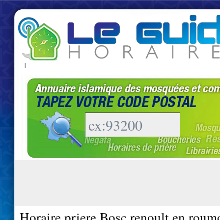
|
Horaire priere Bosc renoult en roum