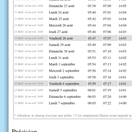
Dimanche 23 août
05:38
07:00
14:05
10 Rabi' al-awwal 1448
Lundi 24 août
05:40
07:01
14:04
11 Rabi' al-awwal 1448
Mardi 25 août
05:42
07:03
14:04
12 Rabi' al-awwal 1448
Mercredi 26 août
05:44
07:04
14:04
13 Rabi' al-awwal 1448
Jeudi 27 août
05:46
07:06
14:03
14 Rabi' al-awwal 1448
Vendredi 28 août
05:47
07:07
14:03
15 Rabi' al-awwal 1448
Samedi 29 août
05:49
07:09
14:03
16 Rabi' al-awwal 1448
Dimanche 30 août
05:51
07:10
14:03
17 Rabi' al-awwal 1448
Lundi 31 août
05:53
07:11
14:02
18 Rabi' al-awwal 1448
Mardi 1 septembre
05:54
07:13
14:02
19 Rabi' al-awwal 1448
Mercredi 2 septembre
05:56
07:14
14:02
20 Rabi' al-awwal 1448
Jeudi 3 septembre
05:58
07:16
14:01
21 Rabi' al-awwal 1448
Vendredi 4 septembre
05:59
07:17
14:01
22 Rabi' al-awwal 1448
Samedi 5 septembre
06:01
07:19
14:01
23 Rabi' al-awwal 1448
Dimanche 6 septembre
06:03
07:20
14:00
24 Rabi' al-awwal 1448
Lundi 7 septembre
06:05
07:22
14:00
25 Rabi' al-awwal 1448
* Attention, le shuruq n'est pas une prière ! C'est simplement l'heure avant laquelle l
Précision