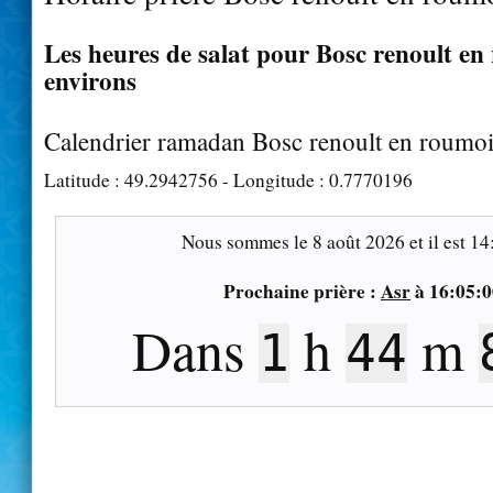
Les heures de salat pour Bosc renoult en 
environs
Calendrier ramadan Bosc renoult en roumo
Latitude :
49.2942756
- Longitude :
0.7770196
Nous sommes le
8 août 2026
et il est
14
Prochaine prière :
Asr
à
16:05:0
Dans
h
m
1
44