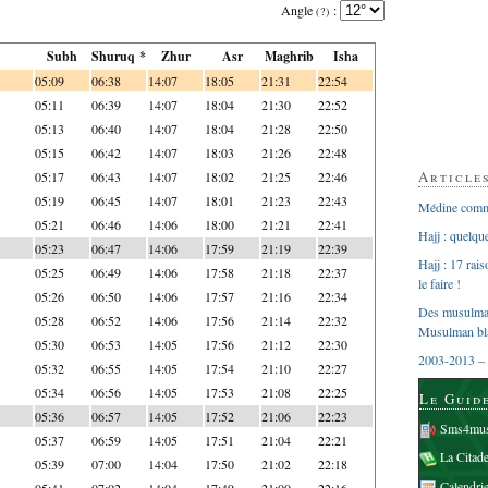
Angle
:
(?)
Subh
Shuruq *
Zhur
Asr
Maghrib
Isha
05:09
06:38
14:07
18:05
21:31
22:54
05:11
06:39
14:07
18:04
21:30
22:52
05:13
06:40
14:07
18:04
21:28
22:50
05:15
06:42
14:07
18:03
21:26
22:48
Article
05:17
06:43
14:07
18:02
21:25
22:46
05:19
06:45
14:07
18:01
21:23
22:43
Médine comme
05:21
06:46
14:06
18:00
21:21
22:41
Hajj : quelq
05:23
06:47
14:06
17:59
21:19
22:39
Hajj : 17 rai
05:25
06:49
14:06
17:58
21:18
22:37
le faire !
05:26
06:50
14:06
17:57
21:16
22:34
Des musulman
05:28
06:52
14:06
17:56
21:14
22:32
Musulman bl
05:30
06:53
14:05
17:56
21:12
22:30
2003-2013 – 
05:32
06:55
14:05
17:54
21:10
22:27
05:34
06:56
14:05
17:53
21:08
22:25
Le Guid
05:36
06:57
14:05
17:52
21:06
22:23
Sms4mus
05:37
06:59
14:05
17:51
21:04
22:21
La Citad
05:39
07:00
14:04
17:50
21:02
22:18
Calendri
05:41
07:02
14:04
17:49
21:00
22:16