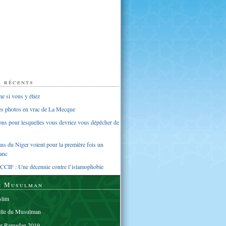
s récents
 si vous y étiez
ues photos en vrac de La Mecque
sons pour lesquelles vous devriez vous dépêcher de
s du Niger voient pour la première fois un
anc
CCIF : Une décennie contre l’islamophobie
e Musulman
lim
elle du Musulman
er Ramadan 2019