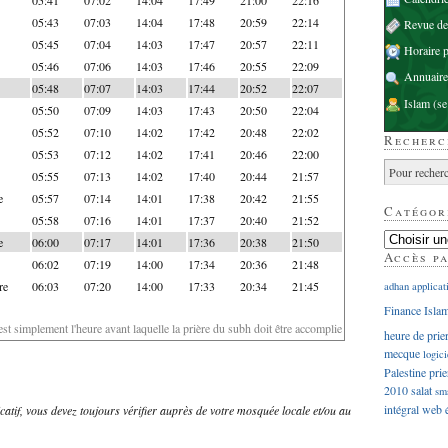
05:43
07:03
14:04
17:48
20:59
22:14
Revue d
05:45
07:04
14:03
17:47
20:57
22:11
Horaire p
05:46
07:06
14:03
17:46
20:55
22:09
Annuaire
05:48
07:07
14:03
17:44
20:52
22:07
Islam
(se
05:50
07:09
14:03
17:43
20:50
22:04
05:52
07:10
14:02
17:42
20:48
22:02
Recherc
05:53
07:12
14:02
17:41
20:46
22:00
05:55
07:13
14:02
17:40
20:44
21:57
e
05:57
07:14
14:01
17:38
20:42
21:55
Catégor
05:58
07:16
14:01
17:37
20:40
21:52
e
06:00
07:17
14:01
17:36
20:38
21:50
Accès p
06:02
07:19
14:00
17:34
20:36
21:48
re
06:03
07:20
14:00
17:33
20:34
21:45
adhan
applicat
Finance Isla
'est simplement l'heure avant laquelle la prière du subh doit être accomplie
heure de prie
mecque
logici
Palestine
prie
2010
salat
sm
intégral
web
dicatif, vous devez toujours vérifier auprès de votre mosquée locale et/ou au