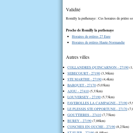
Validité
Romilly la puthenaye : Ces horaires de prière so
Proche de Romilly la puthenaye
Horaires de prières 27 Eure
Horaires de prières Haute-Normandie
Autres villes
COLLANDRES QUINCARNON - 27190
(1
SEBECOURT - 27190
(3,36km)
STE MARTHE - 27190
(4,4km)
BARQUET - 27170
(5,03km)
AJOU - 27410
(5,33km)
LOUVERSEY - 27190
(5,73km)
FAVEROLLES LA CAMPAGNE - 27190
(5,
LE PLESSIS STE OPPORTUNE - 27170
(7,
GOUTTIERES - 27410
(7,73km)
BUREY - 27190
(7,88km)
CONCHES EN OUCHE - 27190
(8,23km)
ST ELIER - 27190
(8,49km)