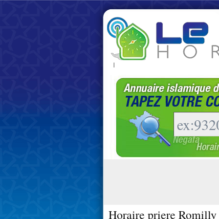
|
Horaire priere Romilly