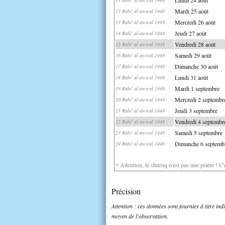
Mardi 25 août
12 Rabi' al-awwal 1448
Mercredi 26 août
13 Rabi' al-awwal 1448
Jeudi 27 août
14 Rabi' al-awwal 1448
Vendredi 28 août
15 Rabi' al-awwal 1448
Samedi 29 août
16 Rabi' al-awwal 1448
Dimanche 30 août
17 Rabi' al-awwal 1448
Lundi 31 août
18 Rabi' al-awwal 1448
Mardi 1 septembre
19 Rabi' al-awwal 1448
Mercredi 2 septembr
20 Rabi' al-awwal 1448
Jeudi 3 septembre
21 Rabi' al-awwal 1448
Vendredi 4 septembr
22 Rabi' al-awwal 1448
Samedi 5 septembre
23 Rabi' al-awwal 1448
Dimanche 6 septemb
24 Rabi' al-awwal 1448
* Attention, le shuruq n'est pas une prière ! C
Précision
Attention : ces données sont fournies à titre in
moyen de l'observation.