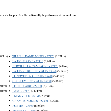
nt valables pour la ville de
Romilly la puthenaye
et ses environs.
,06km)
TILLEUL DAME AGNES - 27170
(3,22km)
LA HOUSSAYE - 27410
(3,61km)
BERVILLE LA CAMPAGNE - 27170
(4,8km)
LA FERRIERE SUR RISLE - 27760
(5,14km)
LE NOYER EN OUCHE - 27410
(5,45km)
GROSLEY SUR RISLE - 27170
(5,86km)
91km)
LE FIDELAIRE - 27190
(6,21km)
01km)
BARC - 27170
(7,62km)
EMANVILLE - 27190
(7,79km)
CHAMPIGNOLLES - 27330
(7,95km)
PORTES - 27190
(8,28km)
THEVRAY - 27400
(8,75km)