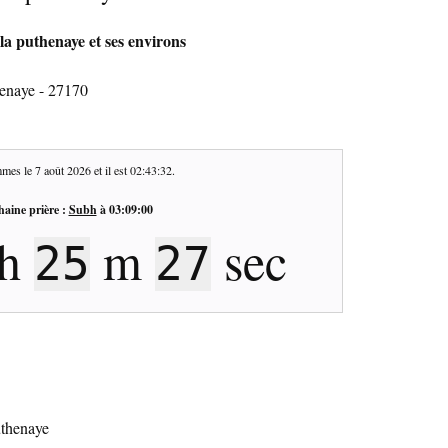
la puthenaye et ses environs
henaye - 27170
mes le
7 août 2026
et il est
02:43:33
.
haine prière :
Subh
à
03:09:00
h
m
sec
25
26
uthenaye