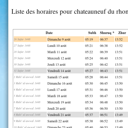
Liste des horaires pour chateauneuf du rho
Date
Subh
Shuruq *
Zhur
Dimanche 9 août
05:19
06:37
13:52
26 Safar 1448
Lundi 10 août
05:21
06:38
13:52
27 Safar 1448
Mardi 11 août
05:22
06:39
13:51
28 Safar 1448
Mercredi 12 août
05:24
06:40
13:51
29 Safar 1448
Jeudi 13 août
05:25
06:42
13:51
30 Safar 1448
Vendredi 14 août
05:27
06:43
13:51
31 Safar 1448
Samedi 15 août
05:28
06:44
13:51
2 Rabi' al-awwal 1448
Dimanche 16 août
05:30
06:45
13:50
3 Rabi' al-awwal 1448
Lundi 17 août
05:31
06:46
13:50
4 Rabi' al-awwal 1448
Mardi 18 août
05:33
06:47
13:50
5 Rabi' al-awwal 1448
Mercredi 19 août
05:34
06:48
13:50
6 Rabi' al-awwal 1448
Jeudi 20 août
05:36
06:50
13:50
7 Rabi' al-awwal 1448
Vendredi 21 août
05:37
06:51
13:49
8 Rabi' al-awwal 1448
Samedi 22 août
05:38
06:52
13:49
9 Rabi' al-awwal 1448
Dimanche 23 août
05:40
06:53
13:49
10 Rabi' al-awwal 1448