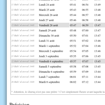
Lundi 24 août
05:41
06:54
13:49
11 Rabi' al-awwal 1448
Mardi 25 août
05:43
06:55
13:48
12 Rabi' al-awwal 1448
Mercredi 26 août
05:44
06:57
13:48
13 Rabi' al-awwal 1448
Jeudi 27 août
05:46
06:58
13:48
14 Rabi' al-awwal 1448
Vendredi 28 août
05:47
06:59
13:47
15 Rabi' al-awwal 1448
Samedi 29 août
05:48
07:00
13:47
16 Rabi' al-awwal 1448
Dimanche 30 août
05:50
07:01
13:47
17 Rabi' al-awwal 1448
Lundi 31 août
05:51
07:02
13:46
18 Rabi' al-awwal 1448
Mardi 1 septembre
05:52
07:04
13:46
19 Rabi' al-awwal 1448
Mercredi 2 septembre
05:54
07:05
13:46
20 Rabi' al-awwal 1448
Jeudi 3 septembre
05:55
07:06
13:45
21 Rabi' al-awwal 1448
Vendredi 4 septembre
05:57
07:07
13:45
22 Rabi' al-awwal 1448
Samedi 5 septembre
05:58
07:08
13:45
23 Rabi' al-awwal 1448
Dimanche 6 septembre
05:59
07:09
13:44
24 Rabi' al-awwal 1448
Lundi 7 septembre
06:01
07:11
13:44
25 Rabi' al-awwal 1448
Mardi 8 septembre
06:02
07:12
13:44
26 Rabi' al-awwal 1448
* Attention, le shuruq n'est pas une prière ! C'est simplement l'heure avant laquelle l
Précision