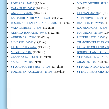
ROUSSAS - 26230
(9,22km)
MONTBOUCHER SUR JA
VALAURIE - 26230
(10,45km)
(10,43km)
ANCONE - 26200
(10,63km)
LARNAS - 07220
(10,5km
LA GARDE ADHEMAR - 26700
(10,91km)
MONTJOYER - 26230
(10
ROCHEFORT EN VALDAINE - 26160
(11,3km)
REAUVILLE - 26230
(11,
VALVIGNERES - 07400
(11,52km)
ROCHEMAURE - 07400
(
ALBA LA ROMAINE - 07400
(12,21km)
PUYGIRON - 26160
(12,0
AUBIGNAS - 07400
(13,07km)
PIERRELATTE - 26700
(1
SAVASSE - 26740
(13,42km)
CHANTEMERLE LES GRI
LA TOUCHE - 26160
(13,77km)
LA BATIE ROLLAND - 2
MEYSSE - 07400
(13,94km)
BOURG ST ANDEOL - 07
CLANSAYES - 26130
(14,73km)
ST MARCEL LES SAUZET
SAUZET - 26740
(15km)
GRAS - 07700
(14,98km)
ST ANDEOL DE BERG - 07170
(15,72km)
ST MARTIN SUR LAVEZO
PORTES EN VALDAINE - 26160
(15,97km)
ST PAUL TROIS CHATEA