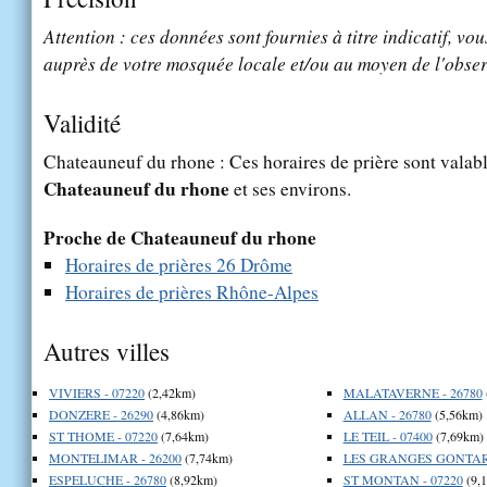
Attention : ces données sont fournies à titre indicatif, vou
auprès de votre mosquée locale et/ou au moyen de l'obser
Validité
Chateauneuf du rhone : Ces horaires de prière sont valabl
Chateauneuf du rhone
et ses environs.
Proche de Chateauneuf du rhone
Horaires de prières 26 Drôme
Horaires de prières Rhône-Alpes
Autres villes
VIVIERS - 07220
(2,42km)
MALATAVERNE - 26780
DONZERE - 26290
(4,86km)
ALLAN - 26780
(5,56km)
ST THOME - 07220
(7,64km)
LE TEIL - 07400
(7,69km)
MONTELIMAR - 26200
(7,74km)
LES GRANGES GONTARD
ESPELUCHE - 26780
(8,92km)
ST MONTAN - 07220
(9,