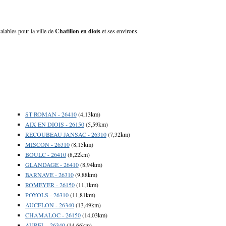
valables pour la ville de
Chatillon en diois
et ses environs.
ST ROMAN - 26410
(4,13km)
AIX EN DIOIS - 26150
(5,59km)
RECOUBEAU JANSAC - 26310
(7,32km)
MISCON - 26310
(8,15km)
BOULC - 26410
(8,22km)
GLANDAGE - 26410
(8,94km)
BARNAVE - 26310
(9,88km)
ROMEYER - 26150
(11,1km)
POYOLS - 26310
(11,81km)
AUCELON - 26340
(13,49km)
CHAMALOC - 26150
(14,03km)
AUREL - 26340
(14,66km)