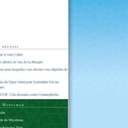
s récents
 si vous y étiez
ues photos en vrac de La Mecque
sons pour lesquelles vous devriez vous dépêcher de
s du Niger voient pour la première fois un
anc
CCIF : Une décennie contre l’islamophobie
e Musulman
lim
elle du Musulman
er Ramadan 2019