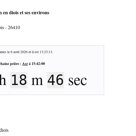
 en diois et ses environs
ois - 26410
mes le
6 août 2026
et il est
13:23:14
.
haine prière :
Asr
à
15:42:00
h
m
sec
18
45
diois