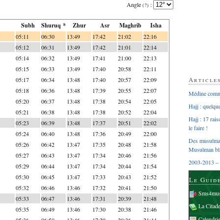
Angle
:
(?)
Subh
Shuruq *
Zhur
Asr
Maghrib
Isha
05:11
06:30
13:49
17:42
21:02
22:16
05:12
06:31
13:49
17:42
21:01
22:14
05:14
06:32
13:49
17:41
21:00
22:13
05:15
06:33
13:49
17:40
20:58
22:11
Article
05:17
06:34
13:48
17:40
20:57
22:09
05:18
06:36
13:48
17:39
20:55
22:07
Médine comme
05:20
06:37
13:48
17:38
20:54
22:05
Hajj : quelq
05:21
06:38
13:48
17:38
20:52
22:04
Hajj : 17 rai
05:23
06:39
13:48
17:37
20:51
22:02
le faire !
05:24
06:40
13:48
17:36
20:49
22:00
Des musulman
05:26
06:42
13:47
17:35
20:48
21:58
Musulman bl
05:27
06:43
13:47
17:34
20:46
21:56
2003-2013 – 
05:29
06:44
13:47
17:34
20:44
21:54
05:30
06:45
13:47
17:33
20:43
21:52
Le Guid
05:32
06:46
13:46
17:32
20:41
21:50
Sms4mus
05:33
06:47
13:46
17:31
20:39
21:48
La Citad
05:35
06:49
13:46
17:30
20:38
21:46
Calendri
05:36
06:50
13:46
17:29
20:36
21:44