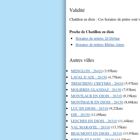
Validité
Chatillon en diois : Ces horaires de prière sont 
Proche de Chatillon en diois
Horaires de prières 26 Drôme
Horaires de prières Rhône-Alpes
Autres villes
MENGLON - 26410
(3,95km)
LAVAL D AIX - 26150
(4,75km)
TRESCHENU CREYERS - 26410
(5,97km)
MOLIERES GLANDAZ - 26150
(7,93km)
MONTLAUR EN DIOIS - 26310
(8,19km)
MONTMAUR EN DIOIS - 26150
(8,66km)
LUC EN DIOIS - 26310
(9,22km)
DIE - 26150
(11,09km)
LESCHES EN DIOIS - 26310
(11,44km)
VAL MARAVEL - 26310
(13,35km)
BEAUMONT EN DIOIS - 26310
(13,93km)
RIMON ET SAVEL - 26340
(14,33km)