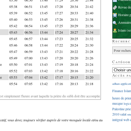
05:38
06:51
13:45
17:28
20:34
21:42
Revue d
05:39
06:52
13:45
17:27
20:33
21:40
Horaire p
05:40
06:53
13:45
17:26
20:31
21:38
Annuaire
05:42
06:54
13:45
17:25
20:29
21:36
Islam
(se
05:43
06:56
13:44
17:24
20:27
21:34
05:45
06:57
13:44
17:23
20:25
21:32
Recherc
05:46
06:58
13:44
17:22
20:24
21:30
05:47
06:59
13:43
17:21
20:22
21:28
05:49
07:00
13:43
17:20
20:20
21:26
Catégor
re
05:50
07:01
13:43
17:19
20:18
21:24
05:52
07:03
13:42
17:18
20:16
21:22
Accès p
re
05:53
07:04
13:42
17:17
20:15
21:20
05:54
07:05
13:42
17:16
20:13
21:18
adhan
applicat
Finance Isla
'est simplement l'heure avant laquelle la prière du subh doit être accomplie
heure de prie
mecque
logici
Palestine
prie
2010
salat
sm
intégral
web
dicatif, vous devez toujours vérifier auprès de votre mosquée locale et/ou au