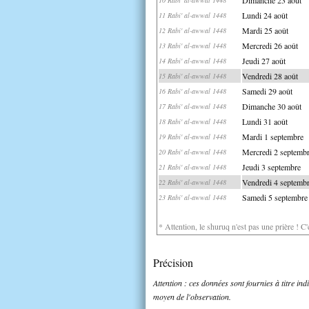
Lundi 24 août
11 Rabi' al-awwal 1448
Mardi 25 août
12 Rabi' al-awwal 1448
Mercredi 26 août
13 Rabi' al-awwal 1448
Jeudi 27 août
14 Rabi' al-awwal 1448
Vendredi 28 août
15 Rabi' al-awwal 1448
Samedi 29 août
16 Rabi' al-awwal 1448
Dimanche 30 août
17 Rabi' al-awwal 1448
Lundi 31 août
18 Rabi' al-awwal 1448
Mardi 1 septembre
19 Rabi' al-awwal 1448
Mercredi 2 septemb
20 Rabi' al-awwal 1448
Jeudi 3 septembre
21 Rabi' al-awwal 1448
Vendredi 4 septemb
22 Rabi' al-awwal 1448
Samedi 5 septembre
23 Rabi' al-awwal 1448
* Attention, le shuruq n'est pas une prière ! C
Précision
Attention : ces données sont fournies à titre in
moyen de l'observation.